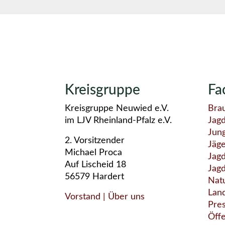
Kreisgruppe
Fa
Kreisgruppe Neuwied e.V.
Bra
im LJV Rheinland-Pfalz e.V.
Jag
Jun
2. Vorsitzender
Jäg
Michael Proca
Jagd
Auf Lischeid 18
Jag
56579 Hardert
Nat
Lan
Vorstand
| Über uns
Pre
Öffe