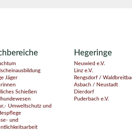
chbereiche
Hegeringe
uchtum
Neuwied e.V.
dscheinausbildung
Linz e.V.
ge Jäger
Rengsdorf / Waldbreitba
erinnen
Asbach / Neustadt
liches Schießen
Dierdorf
dhundewesen
Puderbach e.V.
ur,- Umweltschutz und
despflege
sse- und
ntlichkeitsarbeit