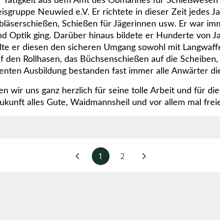
r Tätigkeit aus dem Amt des Obmannes für Schießwesen
ruppe Neuwied e.V. Er richtete in dieser Zeit jedes Jah
bläserschießen, Schießen für Jägerinnen usw. Er war imm
Optik ging. Darüber hinaus bildete er Hunderte von Ja
te er diesen den sicheren Umgang sowohl mit Langwaffen
f den Rollhasen, das Büchsenschießen auf die Scheiben,
nten Ausbildung bestanden fast immer alle Anwärter di
 wir uns ganz herzlich für seine tolle Arbeit und für d
nft alles Gute, Waidmannsheil und vor allem mal frei
1
2