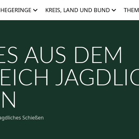
HEGERINGE
KREIS, LAND UND BUND
THEM
ES AUS DEM
EICH JAGDLI
N
agdliches Schießen