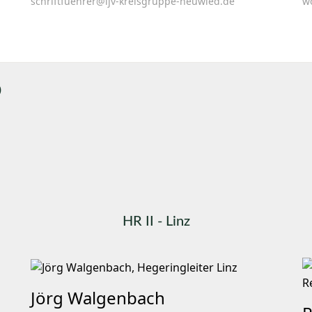
schriftfuehrer@ljv-kreisgruppe-neuwied.de
w
D
HR II - Linz
Jörg Walgenbach