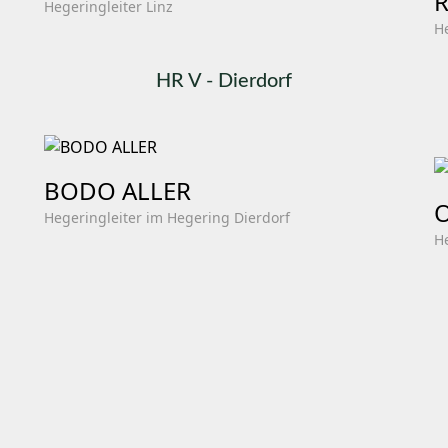
R
Hegeringleiter Linz
H
HR V - Dierdorf
BODO ALLER
Hegeringleiter im Hegering Dierdorf
H