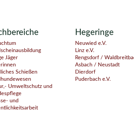
chbereiche
Hegeringe
uchtum
Neuwied e.V.
dscheinausbildung
Linz e.V.
ge Jäger
Rengsdorf / Waldbreitba
erinnen
Asbach / Neustadt
liches Schießen
Dierdorf
dhundewesen
Puderbach e.V.
ur,- Umweltschutz und
despflege
sse- und
ntlichkeitsarbeit