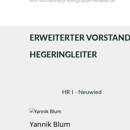
dirk.hoffmann@ljv-kreisgruppe-neuwied.de
ERWEITERTER VORSTAN
HEGERINGLEITER
HR I - Neuwied
Yannik Blum