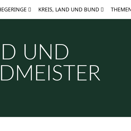
HEGERINGE
KREIS, LAND UND BUND
THEME
ND UND
GDMEISTER