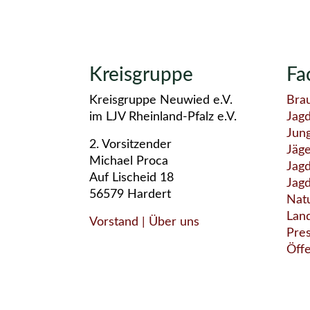
Kreisgruppe
Fa
Kreisgruppe Neuwied e.V.
Bra
im LJV Rheinland-Pfalz e.V.
Jag
Jun
2. Vorsitzender
Jäg
Michael Proca
Jagd
Auf Lischeid 18
Jag
56579 Hardert
Nat
Lan
Vorstand
| Über uns
Pre
Öffe