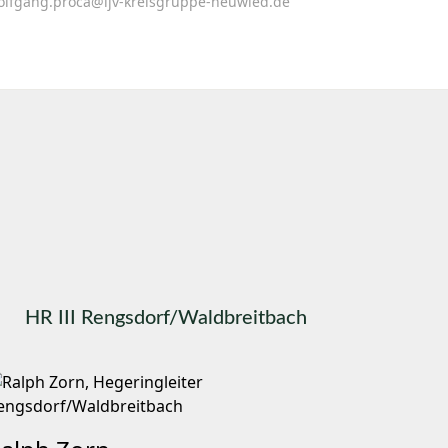
olfgang.proca@ljv-kreisgruppe-neuwied.de
HR III Rengsdorf/Waldbreitbach