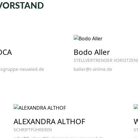
VORSTAND
OCA
Bodo Aller
STELLVERTRENDER VORSITZEN
eisgruppe-neuwied.de
baller@t-online.de
ALEXANDRA ALTHOF
SCHRIFTFÜHRERIN
S