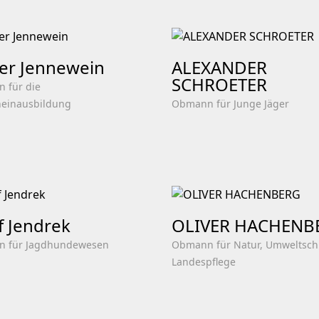
er Jennewein
ALEXANDER
SCHROETER
 für die
heinausbildung
Obmann für Junge Jäger
f Jendrek
OLIVER HACHENB
 für Jagdhundewesen
Obmann für Natur, Umweltsch
Landespflege