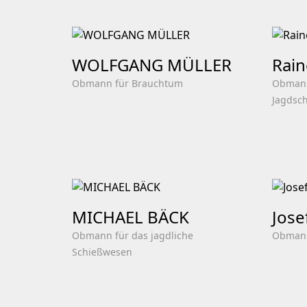
WOLFGANG MÜLLER
Rain
Obmann für Brauchtum
Obmann
Jagdsc
MICHAEL BÄCK
Jose
Obmann für das jagdliche
Obmann
Schießwesen