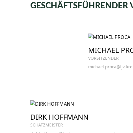
GESCHÄFTSFÜHRENDER 
MICHAEL PR
VORSITZENDER
michael.proca@ljv-kr
DIRK HOFFMANN
SCHATZMEISTER