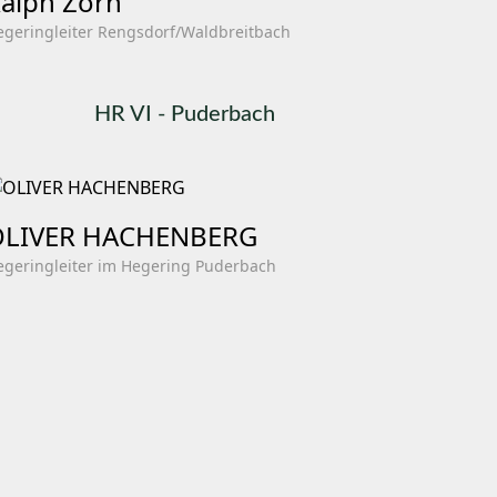
alph Zorn
egeringleiter Rengsdorf/Waldbreitbach
HR VI - Puderbach
OLIVER HACHENBERG
egeringleiter im Hegering Puderbach